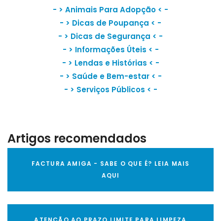
- >
Animais Para Adopção
< -
- >
Dicas de Poupança
< -
- >
Dicas de Segurança
< -
- >
Informações Úteis
< -
- >
Lendas e Histórias
< -
- >
Saúde e Bem-estar
< -
- >
Serviços Públicos
< -
Artigos recomendados
FACTURA AMIGA - SABE O QUE É? LEIA MAIS
AQUI
ATENÇÃO AO PRAZO LIMITE PARA LIMPEZA