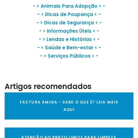
- >
Animais Para Adopção
< -
- >
Dicas de Poupança
< -
- >
Dicas de Segurança
< -
- >
Informações Úteis
< -
- >
Lendas e Histórias
< -
- >
Saúde e Bem-estar
< -
- >
Serviços Públicos
< -
Artigos recomendados
FACTURA AMIGA - SABE O QUE É? LEIA MAIS
AQUI
ATENÇÃO AO PRAZO LIMITE PARA LIMPEZA