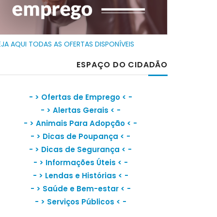
EJA AQUI TODAS AS OFERTAS DISPONÍVEIS
ESPAÇO DO CIDADÃO
- >
Ofertas de Emprego
< -
- >
Alertas Gerais
< -
- >
Animais Para Adopção
< -
- >
Dicas de Poupança
< -
- >
Dicas de Segurança
< -
- >
Informações Úteis
< -
- >
Lendas e Histórias
< -
- >
Saúde e Bem-estar
< -
- >
Serviços Públicos
< -