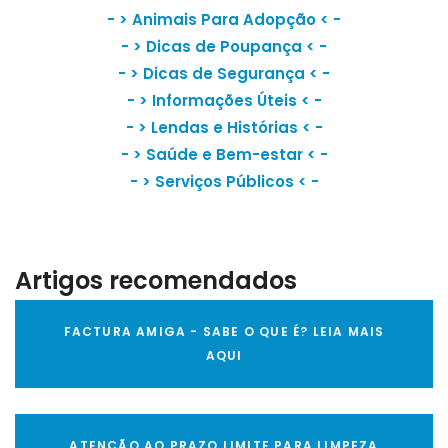
- >
Animais Para Adopção
< -
- >
Dicas de Poupança
< -
- >
Dicas de Segurança
< -
- >
Informações Úteis
< -
- >
Lendas e Histórias
< -
- >
Saúde e Bem-estar
< -
- >
Serviços Públicos
< -
Artigos recomendados
FACTURA AMIGA - SABE O QUE É? LEIA MAIS
AQUI
ATENÇÃO AO PRAZO LIMITE PARA LIMPEZA