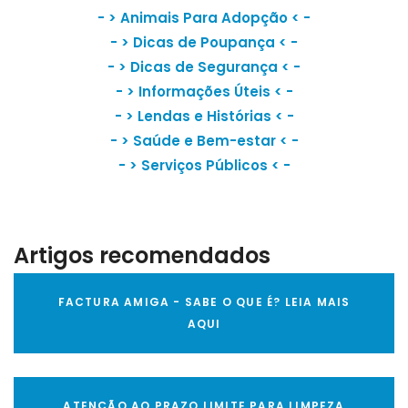
- >
Animais Para Adopção
< -
- >
Dicas de Poupança
< -
- >
Dicas de Segurança
< -
- >
Informações Úteis
< -
- >
Lendas e Histórias
< -
- >
Saúde e Bem-estar
< -
- >
Serviços Públicos
< -
Artigos recomendados
FACTURA AMIGA - SABE O QUE É? LEIA MAIS
AQUI
ATENÇÃO AO PRAZO LIMITE PARA LIMPEZA