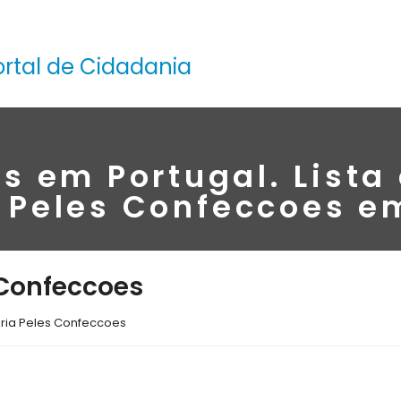
ortal de Cidadania
s em Portugal. Lista
 Peles Confeccoes e
 Confeccoes
oria Peles Confeccoes
a