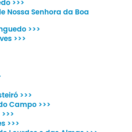
edo >>>
de Nossa Senhora da Boa
anguedo >>>
ves >>>
>
teiró >>>
 do Campo >>>
 >>>
es >>>