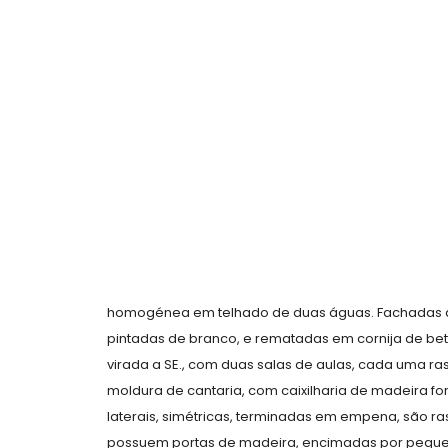
homogénea em telhado de duas águas. Fachadas de
pintadas de branco, e rematadas em cornija de bet
virada a SE., com duas salas de aulas, cada uma r
moldura de cantaria, com caixilharia de madeira f
laterais, simétricas, terminadas em empena, são r
possuem portas de madeira, encimadas por pequen