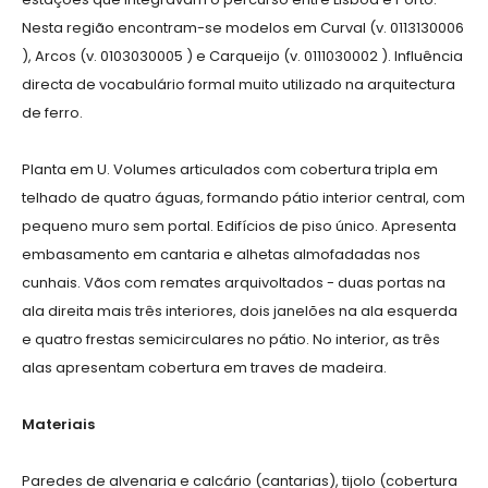
Nesta região encontram-se modelos em Curval (v. 0113130006
), Arcos (v. 0103030005 ) e Carqueijo (v. 0111030002 ). Influência
directa de vocabulário formal muito utilizado na arquitectura
de ferro.
Planta em U. Volumes articulados com cobertura tripla em
telhado de quatro águas, formando pátio interior central, com
pequeno muro sem portal. Edifícios de piso único. Apresenta
embasamento em cantaria e alhetas almofadadas nos
cunhais. Vãos com remates arquivoltados - duas portas na
ala direita mais três interiores, dois janelões na ala esquerda
e quatro frestas semicirculares no pátio. No interior, as três
alas apresentam cobertura em traves de madeira.
Materiais
Paredes de alvenaria e calcário (cantarias), tijolo (cobertura