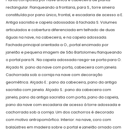
rectangular. Flanqueando a frontaria, para S., torre sineira
constituída por pano único, frontal, e escadaria de acesso a E.
Antiga sacristia e capela adossadas à fachada S. Volumes
articulados e cobertura diferenciada em telhado de duas
águas na nave, na cabeceira, e na capela adossada.
Fachada principal orientada a O., portal encimado por
janelão e pequena imagem de São Bartolomeu flanqueando
o portal para N.. Na capela adossada rasga-se porta para O.
Alçado N.: pano da nave com porta, cabeceira com janela.
Cachorrada sob a cornija na nave com decoração
geométrica. Alçado E.: pano da cabeceira, pano da antiga
sacristia com janela. Alçado S.: pano da cabeceira com
janela, pano da antiga sacristia com porta, pano da capela,
pano da nave com escadaria de acesso à torre adossada e
cachorrada sob a cornija. Um dos cachorros é decorado
com motivo antropomórfico. Interior: na nave, coro com
balaústres em madeira sobre o portal e janelão ornado com