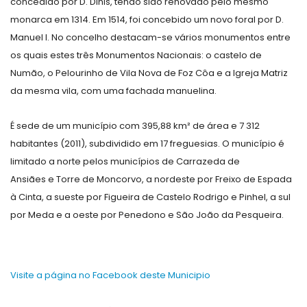
concedido por D. Dinis, tendo sido renovado pelo mesmo
monarca em 1314. Em 1514, foi concebido um novo foral por D.
Manuel I. No concelho destacam-se vários monumentos entre
os quais estes três Monumentos Nacionais: o castelo de
Numão, o Pelourinho de Vila Nova de Foz Côa e a Igreja Matriz
da mesma vila, com uma fachada manuelina.
É sede de um município com 395,88 km² de área e 7 312
habitantes (2011), subdividido em 17 freguesias. O município é
limitado a norte pelos municípios de Carrazeda de
Ansiães e Torre de Moncorvo, a nordeste por Freixo de Espada
à Cinta, a sueste por Figueira de Castelo Rodrigo e Pinhel, a sul
por Meda e a oeste por Penedono e São João da Pesqueira.
Visite a página no Facebook deste Municipio