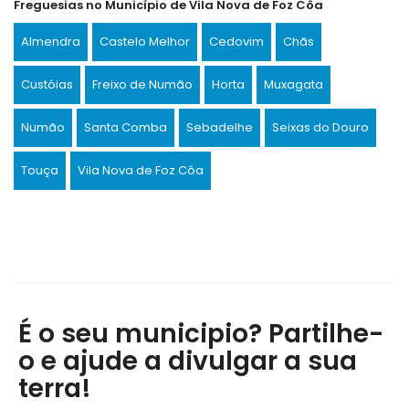
Freguesias no Município de Vila Nova de Foz Côa
Almendra
Castelo Melhor
Cedovim
Chãs
Custóias
Freixo de Numão
Horta
Muxagata
Numão
Santa Comba
Sebadelhe
Seixas do Douro
Touça
Vila Nova de Foz Côa
É o seu municipio? Partilhe-
o e ajude a divulgar a sua
terra!