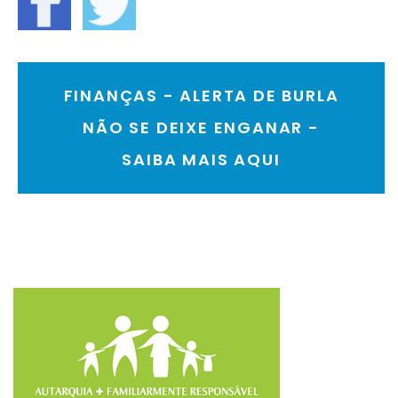
FINANÇAS - ALERTA DE BURLA
NÃO SE DEIXE ENGANAR -
SAIBA MAIS AQUI