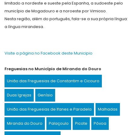
limitado a nordeste e sueste pela Espanha, a sudoeste pelo
município de Mogadouro e a noroeste por Vimioso.
Nesta região, além do português, fala-se a sua própria língua:
a língua mirandesa.
Visite a página no Facebook deste Municipio
Freguesias no Município de Miranda do Douro
União das Freguesias de Constantim e Cicouro
Duas Igrejas
Genísio
União das Freguesias de Ifanes e Paradela
Malhadas
Miranda do Douro
Palaçoulo
Picote
Póvoa