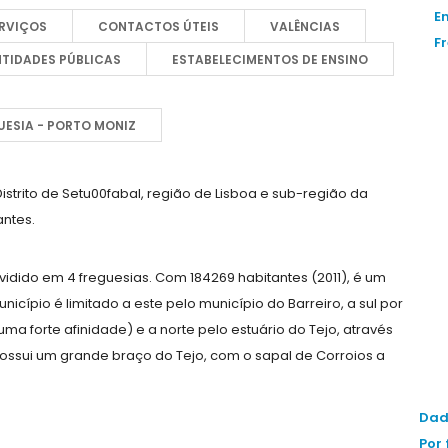
E
RVIÇOS
CONTACTOS ÚTEIS
VALÊNCIAS
F
NTIDADES PÚBLICAS
ESTABELECIMENTOS DE ENSINO
ESIA - PORTO MONIZ
trito de Setu00fabal, região de Lisboa e sub-região da
antes.
idido em 4 freguesias. Com 184269 habitantes (2011), é um
icípio é limitado a este pelo município do Barreiro, a sul por
forte afinidade) e a norte pelo estuário do Tejo, através
possui um grande braço do Tejo, com o sapal de Corroios a
Dad
Por 