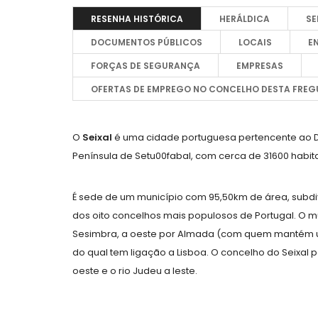
RESENHA HISTÓRICA
HERÁLDICA
SE
DOCUMENTOS PÚBLICOS
LOCAIS
E
FORÇAS DE SEGURANÇA
EMPRESAS
OFERTAS DE EMPREGO NO CONCELHO DESTA FREGU
O
Seixal
é uma cidade portuguesa pertencente ao Dis
Península de Setu00fabal, com cerca de 31600 habit
É sede de um município com 95,50km de área, subdiv
dos oito concelhos mais populosos de Portugal. O mun
Sesimbra, a oeste por Almada (com quem mantém uma 
do qual tem ligação a Lisboa. O concelho do Seixal 
oeste e o rio Judeu a leste.