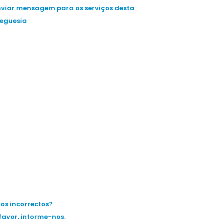
nviar mensagem para os serviços desta
reguesia
os incorrectos?
favor, informe-nos.