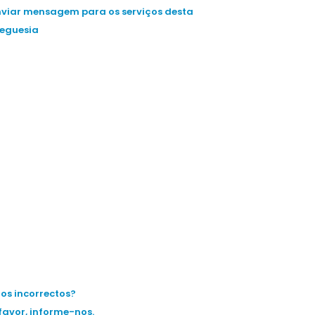
nviar mensagem para os serviços desta
reguesia
os incorrectos?
favor, informe-nos.