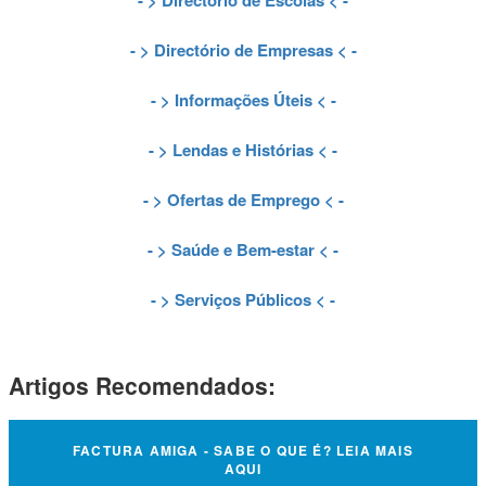
- >
Directório de Escolas
< -
- >
Directório de Empresas
< -
- >
Informações Úteis
< -
- >
Lendas e Histórias
< -
- >
Ofertas de Emprego
< -
- >
Saúde e Bem-estar
< -
- >
Serviços Públicos
< -
Artigos Recomendados:
FACTURA AMIGA - SABE O QUE É? LEIA MAIS
AQUI