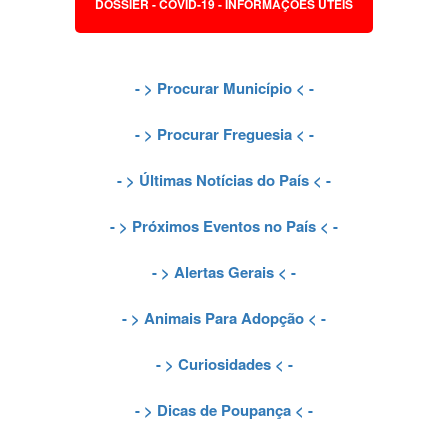
DOSSIER - COVID-19 - INFORMAÇÕES ÚTEIS
- >
Procurar Município
< -
- >
Procurar Freguesia
< -
- >
Últimas Notícias do País
< -
- >
Próximos Eventos no País
< -
- >
Alertas Gerais
< -
- >
Animais Para Adopção
< -
- >
Curiosidades
< -
- >
Dicas de Poupança
< -