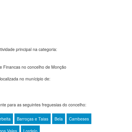
ividade principal na categoria:
de Financas no concelho de Monção
localizada no munícipio de:
te para as seguintes freguesias do concelho:
rbeita
Barroças e Taias
Bela
Cambeses
gos Vales
Lordelo