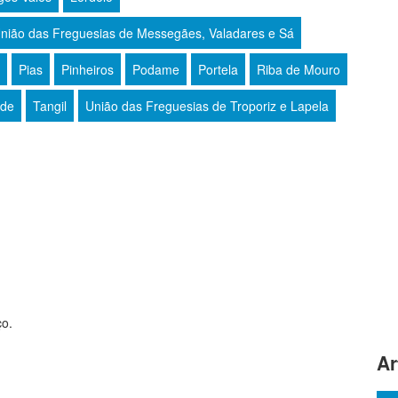
nião das Freguesias de Messegães, Valadares e Sá
Pias
Pinheiros
Podame
Portela
Riba de Mouro
de
Tangil
União das Freguesias de Troporiz e Lapela
ço.
Ar