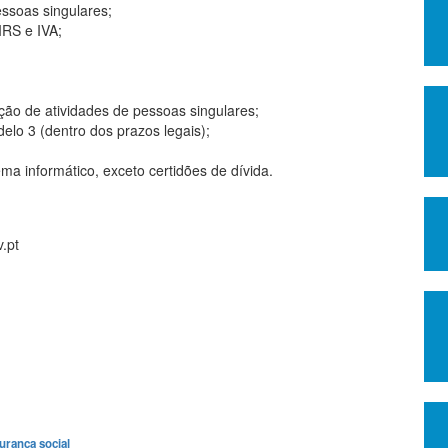
essoas singulares;
IRS e IVA;
ção de atividades de pessoas singulares;
lo 3 (dentro dos prazos legais);
ma informático, exceto certidões de dívida.
.pt
urança social