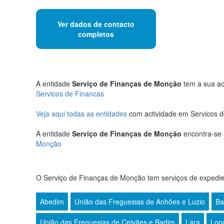
Ver dados de contacto
completos
A entidade
Serviço de Finanças de Monção
tem a sua act
Servicos de Financas
Veja aqui todas as entidades
com actividade em Servicos 
A entidade
Serviço de Finanças de Monção
encontra-se 
Monção
O Serviço de Finanças de Monção tem serviços de expedien
Abedim
União das Freguesias de Anhões e Luzio
Ba
União das Freguesias de Ceivães e Badim
Lara
Lon