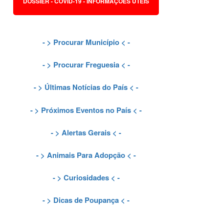
DOSSIER - COVID-19 - INFORMAÇÕES ÚTEIS
- >
Procurar Município
< -
- >
Procurar Freguesia
< -
- >
Últimas Notícias do País
< -
- >
Próximos Eventos no País
< -
- >
Alertas Gerais
< -
- >
Animais Para Adopção
< -
- >
Curiosidades
< -
- >
Dicas de Poupança
< -