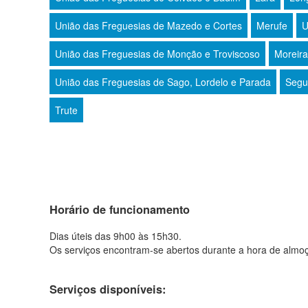
União das Freguesias de Mazedo e Cortes
Merufe
U
União das Freguesias de Monção e Troviscoso
Moreira
União das Freguesias de Sago, Lordelo e Parada
Segu
Trute
Horário de funcionamento
Dias úteis das 9h00 às 15h30.
Os serviços encontram-se abertos durante a hora de almo
Serviços disponíveis: