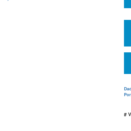
Dad
Por
# V