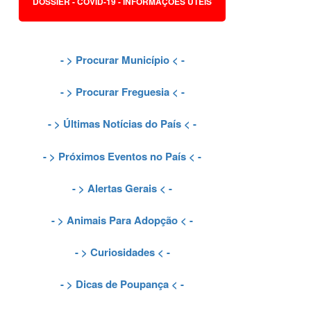
DOSSIER - COVID-19 - INFORMAÇÕES ÚTEIS
- >
Procurar Município
< -
- >
Procurar Freguesia
< -
- >
Últimas Notícias do País
< -
- >
Próximos Eventos no País
< -
- >
Alertas Gerais
< -
- >
Animais Para Adopção
< -
- >
Curiosidades
< -
- >
Dicas de Poupança
< -