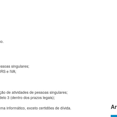
ço.
essoas singulares;
IRS e IVA;
ção de atividades de pessoas singulares;
lo 3 (dentro dos prazos legais);
Ar
ma informático, exceto certidões de dívida.