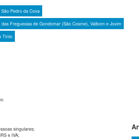
e São Pedro da Cova
 das Freguesias de Gondomar (São Cosme), Valbom e Jovim
o Tinto
ço.
Ar
essoas singulares;
IRS e IVA;