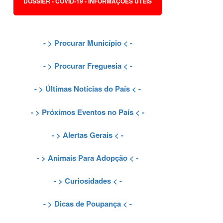
DOSSIER - COVID-19 - INFORMAÇÕES ÚTEIS
- >
Procurar Município
< -
- >
Procurar Freguesia
< -
- >
Últimas Notícias do País
< -
- >
Próximos Eventos no País
< -
- >
Alertas Gerais
< -
- >
Animais Para Adopção
< -
- >
Curiosidades
< -
- >
Dicas de Poupança
< -