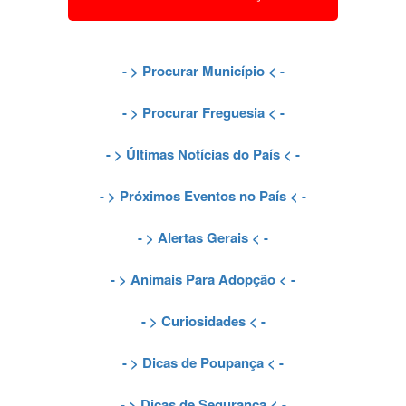
- >
Procurar Município
< -
- >
Procurar Freguesia
< -
- >
Últimas Notícias do País
< -
- >
Próximos Eventos no País
< -
- >
Alertas Gerais
< -
- >
Animais Para Adopção
< -
- >
Curiosidades
< -
- >
Dicas de Poupança
< -
- >
Dicas de Segurança
< -