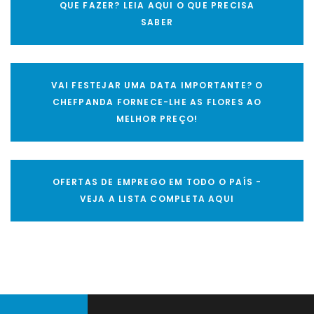
QUE FAZER? LEIA AQUI O QUE PRECISA
SABER
VAI FESTEJAR UMA DATA IMPORTANTE? O
CHEFPANDA FORNECE-LHE AS FLORES AO
MELHOR PREÇO!
OFERTAS DE EMPREGO EM TODO O PAÍS -
VEJA A LISTA COMPLETA AQUI