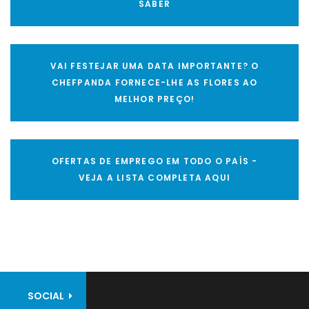
SABER
VAI FESTEJAR UMA DATA IMPORTANTE? O
CHEFPANDA FORNECE-LHE AS FLORES AO
MELHOR PREÇO!
OFERTAS DE EMPREGO EM TODO O PAÍS -
VEJA A LISTA COMPLETA AQUI
SOCIAL