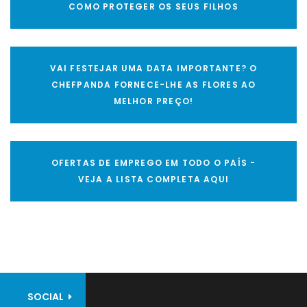
COMO PROTEGER OS SEUS FILHOS
VAI FESTEJAR UMA DATA IMPORTANTE? O
CHEFPANDA FORNECE-LHE AS FLORES AO
MELHOR PREÇO!
OFERTAS DE EMPREGO EM TODO O PAÍS -
VEJA A LISTA COMPLETA AQUI
SOCIAL