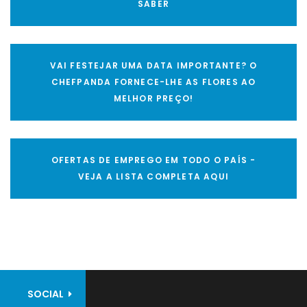
SABER
VAI FESTEJAR UMA DATA IMPORTANTE? O
CHEFPANDA FORNECE-LHE AS FLORES AO
MELHOR PREÇO!
OFERTAS DE EMPREGO EM TODO O PAÍS -
VEJA A LISTA COMPLETA AQUI
SOCIAL