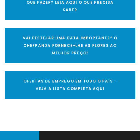
QUE FAZER? LEIA AQUI O QUE PRECISA
SABER
VAI FESTEJAR UMA DATA IMPORTANTE? O
CHEFPANDA FORNECE-LHE AS FLORES AO
MELHOR PREÇO!
OFERTAS DE EMPREGO EM TODO O PAÍS -
VEJA A LISTA COMPLETA AQUI