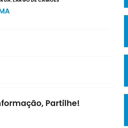
A RUA: LARGO DE CAMÕES
SMA
nformação, Partilhe!