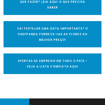
QUE FAZER? LEIA AQUI O QUE PRECISA
SABER
VAI FESTEJAR UMA DATA IMPORTANTE? O
CHEFPANDA FORNECE-LHE AS FLORES AO
MELHOR PREÇO!
OFERTAS DE EMPREGO EM TODO O PAÍS -
VEJA A LISTA COMPLETA AQUI