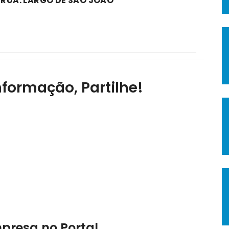
 RUA: LARGO DE SÃO JOÃO
nformação, Partilhe!
mpresa no Portal