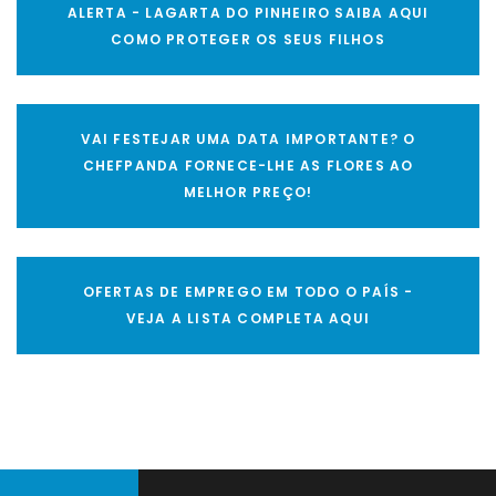
ALERTA - LAGARTA DO PINHEIRO SAIBA AQUI
COMO PROTEGER OS SEUS FILHOS
VAI FESTEJAR UMA DATA IMPORTANTE? O
CHEFPANDA FORNECE-LHE AS FLORES AO
MELHOR PREÇO!
OFERTAS DE EMPREGO EM TODO O PAÍS -
VEJA A LISTA COMPLETA AQUI