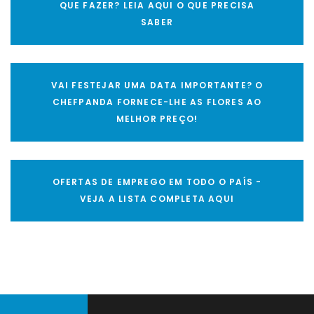
QUE FAZER? LEIA AQUI O QUE PRECISA
SABER
VAI FESTEJAR UMA DATA IMPORTANTE? O
CHEFPANDA FORNECE-LHE AS FLORES AO
MELHOR PREÇO!
OFERTAS DE EMPREGO EM TODO O PAÍS -
VEJA A LISTA COMPLETA AQUI