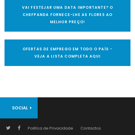
VAI FESTEJAR UMA DATA IMPORTANTE? O
CHEFPANDA FORNECE-LHE AS FLORES AO
MELHOR PREÇO!
OFERTAS DE EMPREGO EM TODO O PAÍS -
VEJA A LISTA COMPLETA AQUI
SOCIAL
Politíca de Privacidade
Contactos