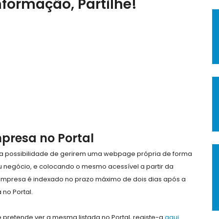
nformação, Partilhe!
mpresa no Portal
e a possibilidade de gerirem uma webpage própria de forma
eu negócio, e colocando o mesmo acessível a partir da
empresa é indexado no prazo máximo de dois dias após a
no Portal.
pretende ver a mesma listada no Portal, registe-a
aqui
.