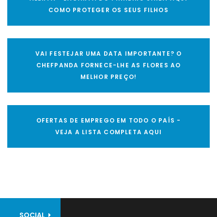
COMO PROTEGER OS SEUS FILHOS
VAI FESTEJAR UMA DATA IMPORTANTE? O
CHEFPANDA FORNECE-LHE AS FLORES AO
MELHOR PREÇO!
OFERTAS DE EMPREGO EM TODO O PAÍS -
VEJA A LISTA COMPLETA AQUI
SOCIAL