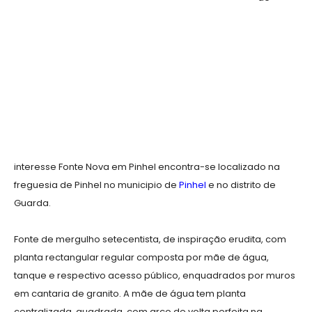
interesse Fonte Nova em Pinhel encontra-se localizado na
freguesia de Pinhel no municipio de
Pinhel
e no distrito de
Guarda.
Fonte de mergulho setecentista, de inspiração erudita, com
planta rectangular regular composta por mãe de água,
tanque e respectivo acesso público, enquadrados por muros
em cantaria de granito. A mãe de água tem planta
centralizada, quadrada, com arco de volta perfeita na