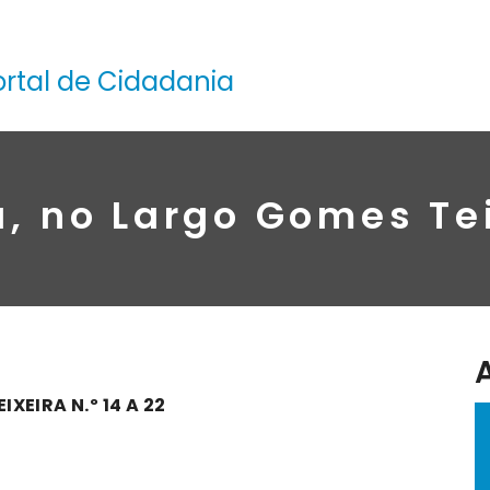
ortal de Cidadania
 no Largo Gomes Teix
EIRA N.º 14 A 22