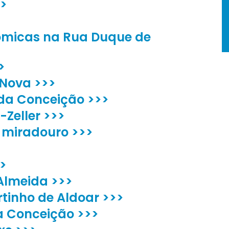
>>
ómicas na Rua Duque de
>
Nova >>>
da Conceição >>>
-Zeller >>>
 miradouro >>>
>>
Almeida >>>
rtinho de Aldoar >>>
a Conceição >>>