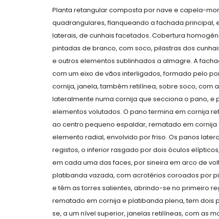
Planta retangular composta por nave e capela-mor, 
quadrangulares, flanqueando a fachada principal
laterais, de cunhais facetados. Cobertura homogé
pintadas de branco, com soco, pilastras dos cunhais
e outros elementos sublinhados a almagre. A fachada
com um eixo de vãos interligados, formado pelo por
cornija, janela, também retilínea, sobre soco, com a
lateralmente numa cornija que secciona o pano, e po
elementos volutados. O pano termina em cornija re
ao centro pequeno espaldar, rematado em cornija c
elemento radial, envolvido por friso. Os panos late
registos, o inferior rasgado por dois óculos elíptic
em cada uma das faces, por sineira em arco de volt
platibanda vazada, com acrotérios coroados por pi
e têm as torres salientes, abrindo-se no primeiro re
rematado em cornija e platibanda plena, tem dois pa
se, a um nível superior, janelas retilíneas, com as 