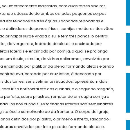
volumetricamente indistintas, com duas torres sineiras,
, e tendo adossado de ambos os lados pequenos corpos
nea em telhados de três águas. Fachadas rebocadas e
 e definidores de panos, frisos, cornijas molduras dos vãos
 principal surge virada a sul e tem três panos, o central
tal, de verga reta, ladeado de aletas e encimado por
letas laterais e encimada por cornija, a qual se prolonga
r um óculo, circular, de vidros policromos, envolvido por
ta encimada por platibanda plena, formando aletas e tendo
ontracurva, coroada por cruz latina; é decorado por
rais das torres, sensivelmente recuados, apresentam dois
os, com friso horizontal até aos cunhais, e o segundo rasgado,
a perfeita, sobre pilastras, rematando em dupla cornija e
náculos nos cunhais. As fachadas laterais são semelhantes
gisto óculo semelhante ao da frontaria. O corpo da igreja,
nos definidos por pilastra, o primeiro estreito, rasgando-
molduras envolvidas por friso pintado, formando aletas e,