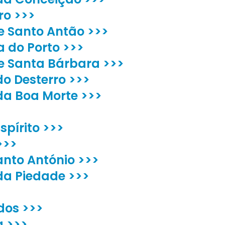
ro >>>
de Santo Antão >>>
a do Porto >>>
de Santa Bárbara >>>
o Desterro >>>
da Boa Morte >>>
spírito >>>
>>>
nto António >>>
da Piedade >>>
dos >>>
a >>>