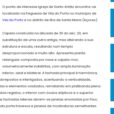
O ponto de interesse Igreja de Santo Antão encontra-se
localizado na freguesia de Vila do Porto no municipio de
Vila do Porto
e no distrito de Ilha de Santa Maria (Açores).
Capela construída na década de 30 do séc. 20, em
substituição de uma outra antiga, mas alterando a sua
estrutura e escala, resultando num templo
desproporcionado e muito alto. Apresenta planta
retangular composta por nave e capela-mor,
volumetricamente indistintas, com ampla iluminação
interior, axial e bilateral. A fachada principal é harmónica,
obrepostos e interligados, acentuando a verticalidade,
letas e elementos volutados, rematando em platibanda plena
is registos, o inferior com óculos elípticos e o superior
 fachadas laterais abrem-se janelas envolvidas por friso,
tado porta travessa e janelas de modinaturas semelhantes.