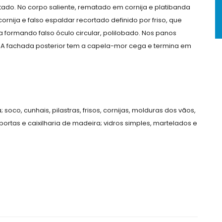
rtado. No corpo saliente, rematado em cornija e platibanda
rnija e falso espaldar recortado definido por friso, que
 formando falso óculo circular, polilobado. Nos panos
. A fachada posterior tem a capela-mor cega e termina em
oco, cunhais, pilastras, frisos, cornijas, molduras dos vãos,
ortas e caixilharia de madeira; vidros simples, martelados e