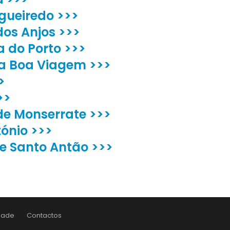
igueiredo >>>
os Anjos >>>
a do Porto >>>
da Boa Viagem >>>
>
>>
de Monserrate >>>
ónio >>>
de Santo Antão >>>
idade
Contactos