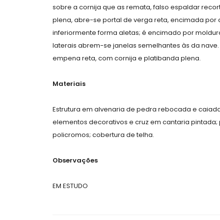
sobre a cornija que as remata, falso espaldar reco
plena, abre-se portal de verga reta, encimada por co
inferiormente forma aletas; é encimado por moldura
laterais abrem-se janelas semelhantes às da nave
empena reta, com cornija e platibanda plena.
Materiais
Estrutura em alvenaria de pedra rebocada e caiada; s
elementos decorativos e cruz em cantaria pintada; p
policromos; cobertura de telha.
Observações
EM ESTUDO