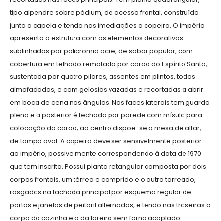
tipo alpendre sobre pódium, de acesso frontal, construído
junto a capela e tendo nas imediações a copeira. O império
apresenta a estrutura com os elementos decorativos
sublinhados por policromia ocre, de sabor popular, com
cobertura em telhado rematado por coroa do Espírito Santo,
sustentada por quatro pilares, assentes em plintos, todos
almofadados, e com gelosias vazadas e recortadas a abrir
em boca de cena nos ângulos. Nas faces laterais tem guarda
plena e a posterior é fechada por parede com mísula para
colocação da coroa; ao centro dispõe-se a mesa de altar,
de tampo oval. A copeira deve ser sensivelmente posterior
ao império, possivelmente correspondendo à data de 1970
que tem inscrita. Possui planta retangular composta por dois
corpos frontais, um térreo e comprido e o outro torreado,
rasgados na fachada principal por esquema regular de
portas e janelas de peitoril alternadas, e tendo nas traseiras o
corpo da cozinha e o da lareira sem forno acoplado.