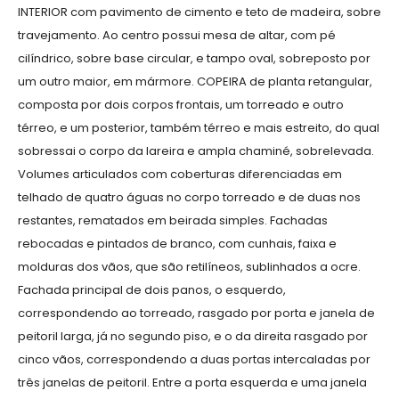
INTERIOR com pavimento de cimento e teto de madeira, sobre
travejamento. Ao centro possui mesa de altar, com pé
cilíndrico, sobre base circular, e tampo oval, sobreposto por
um outro maior, em mármore. COPEIRA de planta retangular,
composta por dois corpos frontais, um torreado e outro
térreo, e um posterior, também térreo e mais estreito, do qual
sobressai o corpo da lareira e ampla chaminé, sobrelevada.
Volumes articulados com coberturas diferenciadas em
telhado de quatro águas no corpo torreado e de duas nos
restantes, rematados em beirada simples. Fachadas
rebocadas e pintados de branco, com cunhais, faixa e
molduras dos vãos, que são retilíneos, sublinhados a ocre.
Fachada principal de dois panos, o esquerdo,
correspondendo ao torreado, rasgado por porta e janela de
peitoril larga, já no segundo piso, e o da direita rasgado por
cinco vãos, correspondendo a duas portas intercaladas por
três janelas de peitoril. Entre a porta esquerda e uma janela