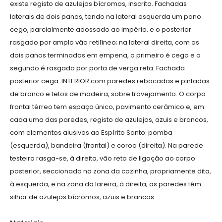
existe registo de azulejos bícromos, inscrito. Fachadas
laterais de dois panos, tendo na lateral esquerda um pano
cego, parcialmente adossado ao império, e o posterior
rasgado por amplo vão retilíneo; na lateral direita, com os
dois panos terminados em empena, o primeiro é cego e o
segundo é rasgado por porta de verga reta. Fachada
posterior cega. INTERIOR com paredes rebocadas e pintadas
de branco e tetos de madeira, sobre travejamento. O corpo
frontal térreo tem espaço único, pavimento cerâmico e, em
cada uma das paredes, registo de azulejos, azuis e brancos,
com elementos alusivos ao Espírito Santo: pomba
(esquerda), bandeira (frontal) e coroa (direita). Na parede
testeira rasga-se, à direita, vão reto de ligação ao corpo
posterior, seccionado na zona da cozinha, propriamente dita,
à esquerda, e na zona da lareira, à direita; as paredes têm
silhar de azulejos bícromos, azuis e brancos.