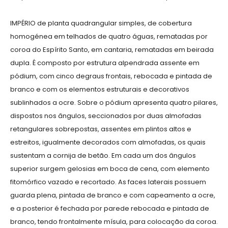
IMPÉRIO de planta quadrangular simples, de cobertura
homogénea em telhados de quatro águas, rematadas por
coroa do Espírito Santo, em cantaria, rematadas em beirada
dupla. É composto por estrutura alpendrada assente em
pódium, com cinco degraus frontais, rebocada e pintada de
branco e com os elementos estruturais e decorativos
sublinhados a ocre. Sobre o pódium apresenta quatro pilares,
dispostos nos ângulos, seccionados por duas almofadas
retangulares sobrepostas, assentes em plintos altos e
estreitos, igualmente decorados com almofadas, os quais
sustentam a cornija de betão. Em cada um dos ângulos
superior surgem gelosias em boca de cena, com elemento
fitomórfico vazado e recortado. As faces laterais possuem
guarda plena, pintada de branco e com capeamento a ocre,
e a posterior é fechada por parede rebocada e pintada de
branco, tendo frontalmente mísula, para colocação da coroa.