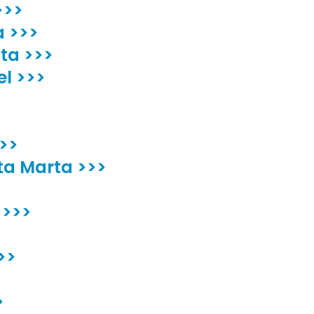
>>>
a >>>
ta >>>
el >>>
>>
ta Marta >>>
 >>>
>>
>