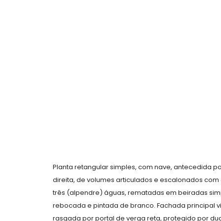
Planta retangular simples, com nave, antecedida po
direita, de volumes articulados e escalonados com
três (alpendre) águas, rematadas em beiradas simp
rebocada e pintada de branco. Fachada principal v
rasgada por portal de verga reta, protegido por du