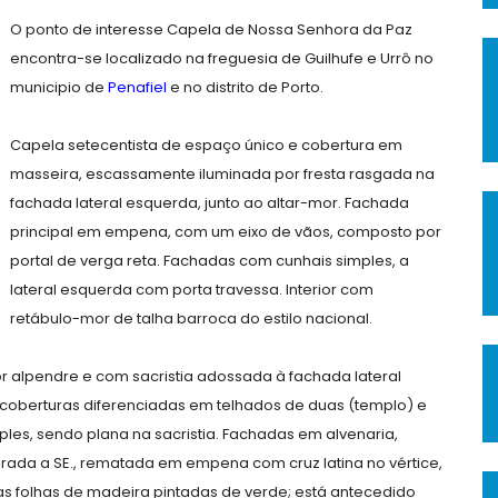
O ponto de interesse Capela de Nossa Senhora da Paz
encontra-se localizado na freguesia de Guilhufe e Urrô no
municipio de
Penafiel
e no distrito de Porto.
Capela setecentista de espaço único e cobertura em
masseira, escassamente iluminada por fresta rasgada na
fachada lateral esquerda, junto ao altar-mor. Fachada
principal em empena, com um eixo de vãos, composto por
portal de verga reta. Fachadas com cunhais simples, a
lateral esquerda com porta travessa. Interior com
retábulo-mor de talha barroca do estilo nacional.
r alpendre e com sacristia adossada à fachada lateral
 coberturas diferenciadas em telhados de duas (templo) e
les, sendo plana na sacristia. Fachadas em alvenaria,
irada a SE., rematada em empena com cruz latina no vértice,
as folhas de madeira pintadas de verde; está antecedido