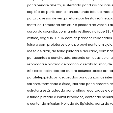
por alpendre aberto, sustentado por duas colunas em
capitéis de perfis semelhantes, tendo teto de made
porta travessa de verga reta e por fresta retilínea, j
metálica, rematada em cruz e pintada de verde. Fac
corpo da sacristia, com janela retilínea na face S
vértice, cega. INTERIOR com as paredes rebocadas
falso e com projetores de luz, e pavimento em tijol
mesa de altar, de talha pintada e dourada, com bas
por acantos e concheado, assente em duas coluna
rebocada e pintada de branco, o retábulo-mor, de t
três eixos definidos por quatro colunas torsas orn
paralelepipédicos, decorados por acantos, as inte
saliente, formando o ático, ladrada por elemento d
estrutura está ladeada por orelhas recortadas e de
o fundo pintado a imitar brocados, contendo mísula.
e contendo mísulas. No lado da Epístola, porta de 