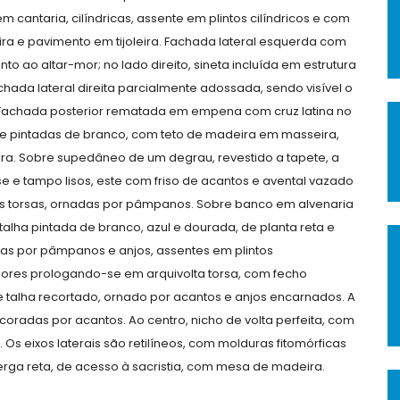
 cantaria, cilíndricas, assente em plintos cilíndricos e com
ira e pavimento em tijoleira. Fachada lateral esquerda com
unto ao altar-mor; no lado direito, sineta incluída em estrutura
hada lateral direita parcialmente adossada, sendo visível o
E.. Fachada posterior rematada em empena com cruz latina no
 e pintadas de branco, com teto de madeira em masseira,
eira. Sobre supedâneo de um degrau, revestido a tapete, a
e e tampo lisos, este com friso de acantos e avental vazado
s torsas, ornadas por pâmpanos. Sobre banco em alvenaria
alha pintada de branco, azul e dourada, de planta reta e
adas por pâmpanos e anjos, assentes em plintos
riores prologando-se em arquivolta torsa, com fecho
e talha recortado, ornado por acantos e anjos encarnados. A
coradas por acantos. Ao centro, nicho de volta perfeita, com
 Os eixos laterais são retilíneos, com molduras fitomórficas
verga reta, de acesso à sacristia, com mesa de madeira.