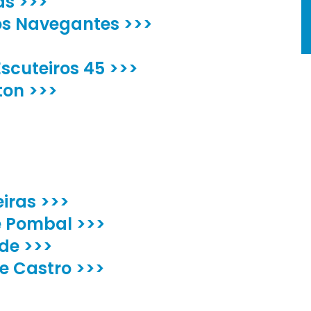
as >>>
os Navegantes >>>
scuteiros 45 >>>
ton >>>
iras >>>
e Pombal >>>
de >>>
e Castro >>>