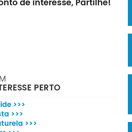
nto de interesse, Partilhe!
ÉM
TERESSE PERTO
ide >>>
ta >>>
uturela >>>