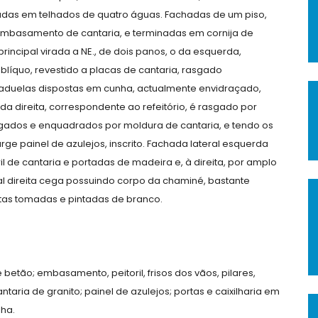
iadas em telhados de quatro águas. Fachadas de um piso,
embasamento de cantaria, e terminadas em cornija de
incipal virada a NE., de dois panos, o da esquerda,
blíquo, revestido a placas de cantaria, rasgado
e aduelas dispostas em cunha, actualmente envidraçado,
da direita, correspondente ao refeitório, é rasgado por
ligados e enquadrados por moldura de cantaria, e tendo os
ge painel de azulejos, inscrito. Fachada lateral esquerda
l de cantaria e portadas de madeira e, à direita, por amplo
al direita cega possuindo corpo da chaminé, bastante
ntas tomadas e pintadas de branco.
betão; embasamento, peitoril, frisos dos vãos, pilares,
ria de granito; painel de azulejos; portas e caixilharia em
lha.