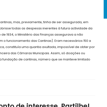
 cantinas, mas, previamente, tinha de ser assegurada, em
 cobrisse todas as despesas inerentes à futura actividade da
aio de 1934, o Ministério das Finanças assegurava a não
am o funcionamento das Cantinas). Eram necessários 150 a
ca, constituía uma quantia avultada, impossível de obter por
nceira das Câmaras Municipais. Assim, só doações ou
a fundação de cantinas, número que se manteve limitado
nto de interesse, Partilhe!