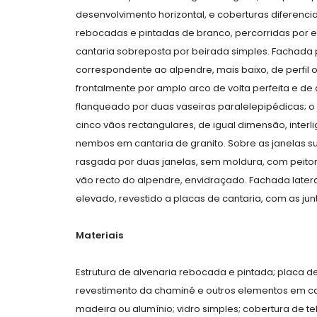
desenvolvimento horizontal, e coberturas diferenc
rebocadas e pintadas de branco, percorridas por 
cantaria sobreposta por beirada simples. Fachada pr
correspondente ao alpendre, mais baixo, de perfil o
frontalmente por amplo arco de volta perfeita e d
flanqueado por duas vaseiras paralelepipédicas; o 
cinco vãos rectangulares, de igual dimensão, inter
nembos em cantaria de granito. Sobre as janelas sur
rasgada por duas janelas, sem moldura, com peitori
vão recto do alpendre, envidraçado. Fachada later
elevado, revestido a placas de cantaria, com as ju
Materiais
Estrutura de alvenaria rebocada e pintada; placa de 
revestimento da chaminé e outros elementos em canta
madeira ou alumínio; vidro simples; cobertura de te