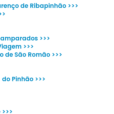
ourenço de Ribapinhão >>>
>>
esamparados >>>
Viagem >>>
nho de São Romão >>>
a do Pinhão >>>
 >>>