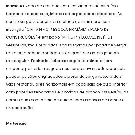
individualizado de cantaria, com caixilharias de alumínio
formando quadricula, intercalados por pano rebocado. Ao
centro surge superiormente placa de mármore com
inscrição "C.M. V.N.F.C. / ESCOLA PRIMÁRIA / PLANO DE
CONSTRUÇÕES" e em baixo "M.H.O.P. / D.G.C.E. 1981". Os
vestíbulos, mais recuados, são rasgados por porta de verga
recta antecedida por degrau de granito e amplo janelão
rectangular. Fachadas laterais cegas, terminadas em
empena; posterior rasgada nos corpos avançados, por seis
pequenos vãos engradados e porta de verga recta e dois
vãos rectangulares horizontais em cada sala de aula. Interior
com paredes rebocadas e pintadas de branco. Os vestíbulos
comunicam com a sala de aula e com as casas de banho e
arrecadação.
Materiais