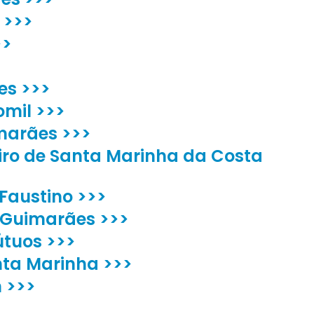
 >>>
>>
es >>>
omil >>>
marães >>>
iro de Santa Marinha da Costa
 Faustino >>>
 Guimarães >>>
útuos >>>
ta Marinha >>>
m >>>