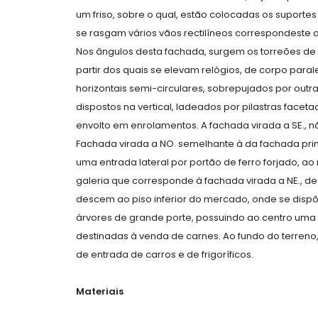
um friso, sobre o qual, estão colocadas os suporte
se rasgam vários vãos rectilíneos correspondeste 
Nos ângulos desta fachada, surgem os torreões de
partir dos quais se elevam relógios, de corpo para
horizontais semi-circulares, sobrepujados por outra
dispostos na vertical, ladeados por pilastras facet
envolto em enrolamentos. A fachada virada a SE., 
Fachada virada a NO. semelhante à da fachada prin
uma entrada lateral por portão de ferro forjado, ao 
galeria que corresponde à fachada virada a NE., d
descem ao piso inferior do mercado, onde se dispõ
árvores de grande porte, possuindo ao centro uma f
destinadas à venda de carnes. Ao fundo do terreno
de entrada de carros e de frigoríficos.
Materiais