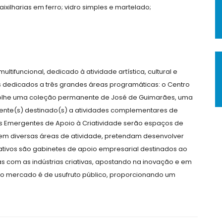
aixilharias em ferro; vidro simples e martelado;
ltifuncional, dedicado à atividade artística, cultural e
s dedicados a três grandes áreas programáticas: o Centro
acolhe uma coleção permanente de José de Guimarães, uma
lente(s) destinado(s) a atividades complementares de
s Emergentes de Apoio à Criatividade serão espaços de
 em diversas áreas de atividade, pretendam desenvolver
iativos são gabinetes de apoio empresarial destinados ao
s com as indústrias criativas, apostando na inovação e em
go mercado é de usufruto público, proporcionando um