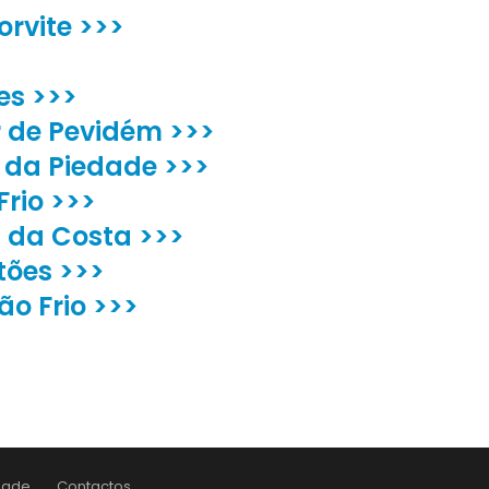
orvite >>>
es >>>
 de Pevidém >>>
 da Piedade >>>
Frio >>>
 da Costa >>>
tões >>>
o Frio >>>
idade
Contactos