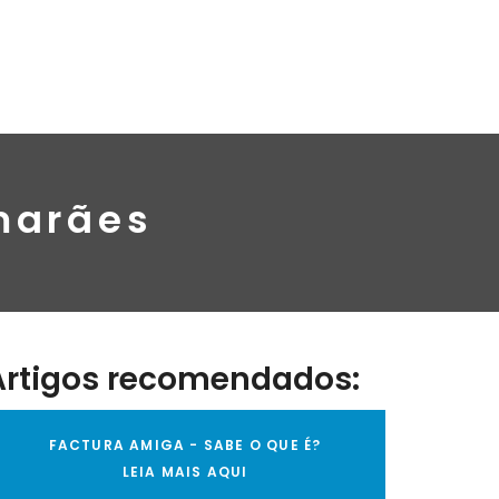
marães
Artigos recomendados:
FACTURA AMIGA - SABE O QUE É?
LEIA MAIS AQUI