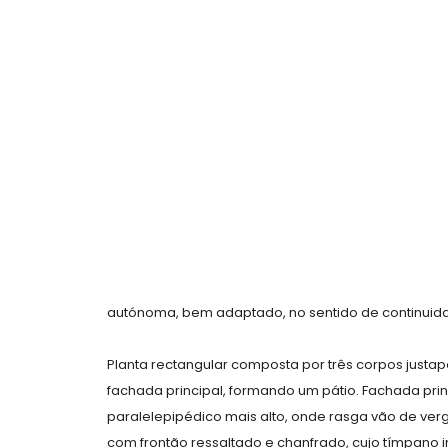
autónoma, bem adaptado, no sentido de continuida
Planta rectangular composta por três corpos justap
fachada principal, formando um pátio. Fachada princ
paralelepipédico mais alto, onde rasga vão de verga
com frontão ressaltado e chanfrado, cujo tímpano