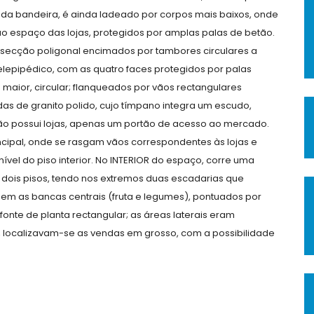
s da bandeira, é ainda ladeado por corpos mais baixos, onde
ao espaço das lojas, protegidos por amplas palas de betão.
 secção poligonal encimados por tambores circulares a
lelepipédico, com as quatro faces protegidos por palas
 maior, circular; flanqueados por vãos rectangulares
adas de granito polido, cujo tímpano integra um escudo,
não possui lojas, apenas um portão de acesso ao mercado.
cipal, onde se rasgam vãos correspondentes às lojas e
nível do piso interior. No INTERIOR do espaço, corre uma
e dois pisos, tendo nos extremos duas escadarias que
em as bancas centrais (fruta e legumes), pontuados por
onte de planta rectangular; as áreas laterais eram
, localizavam-se as vendas em grosso, com a possibilidade