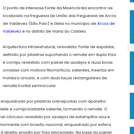
O ponto de interesse Fonte da Misericórdia encontra-se
localizado na freguesia de União das freguesias de Arcos
de Valdevez (São Paio) e Giela no municipio de
Arcos de
Valdevez
e no distrito de Viana do Castelo.
Arquitectura infraestrutural, revivalista. Fonte de espaldar,
definido por pilastras suportando o remate em duplo friso
e cornija, revestido com painel de azulejos e duas bicas
ornadas com motivos fitomórficos, salientes, insertas em
moldura circular, e com duas taças rectangulares de
remate frontal semicircular.
, enquadrado por pilastras sobrepostas com aparelho
ilete e cornija bastante saliente, formando o remate. O
inel côncavo revestido por azulejos de estampilha azul e
periormente com brasão nacional, enquadrado por esfera
à direita, envolto por friso lanceolado. Na base do painel