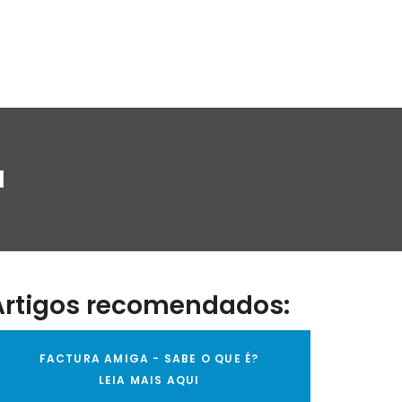
a
Artigos recomendados:
FACTURA AMIGA - SABE O QUE É?
LEIA MAIS AQUI