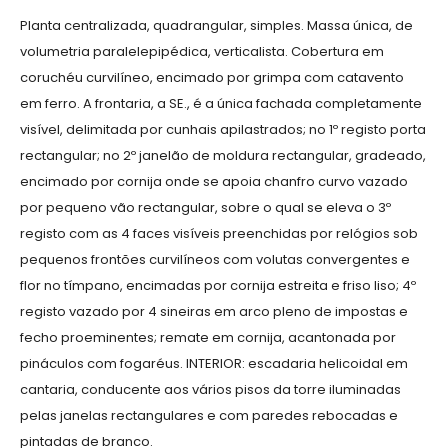
Planta centralizada, quadrangular, simples. Massa única, de
volumetria paralelepipédica, verticalista. Cobertura em
coruchéu curvilíneo, encimado por grimpa com catavento
em ferro. A frontaria, a SE., é a única fachada completamente
visível, delimitada por cunhais apilastrados; no 1º registo porta
rectangular; no 2º janelão de moldura rectangular, gradeado,
encimado por cornija onde se apoia chanfro curvo vazado
por pequeno vão rectangular, sobre o qual se eleva o 3º
registo com as 4 faces visíveis preenchidas por relógios sob
pequenos frontões curvilíneos com volutas convergentes e
flor no tímpano, encimadas por cornija estreita e friso liso; 4º
registo vazado por 4 sineiras em arco pleno de impostas e
fecho proeminentes; remate em cornija, acantonada por
pináculos com fogaréus. INTERIOR: escadaria helicoidal em
cantaria, conducente aos vários pisos da torre iluminadas
pelas janelas rectangulares e com paredes rebocadas e
pintadas de branco.