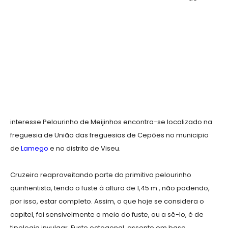
interesse Pelourinho de Meijinhos encontra-se localizado na
freguesia de União das freguesias de Cepões no municipio
de
Lamego
e no distrito de Viseu.
Cruzeiro reaproveitando parte do primitivo pelourinho
quinhentista, tendo o fuste à altura de 1,45 m., não podendo,
por isso, estar completo. Assim, o que hoje se considera o
capitel, foi sensivelmente o meio do fuste, ou a sê-lo, é de
tipologia invulgar. Fuste octogonal, assente em base