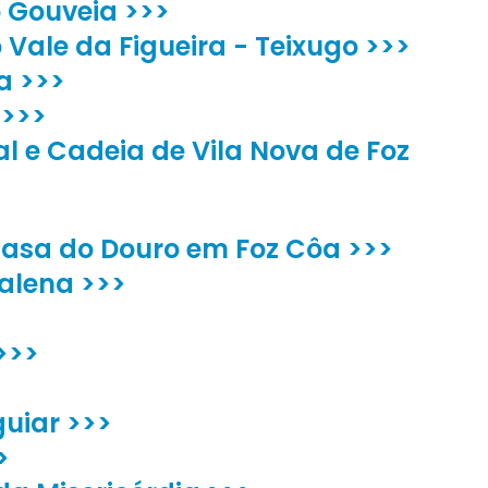
 Gouveia >>>
 Vale da Figueira - Teixugo >>>
a >>>
 >>>
l e Cadeia de Vila Nova de Foz
Casa do Douro em Foz Côa >>>
alena >>>
>>>
guiar >>>
>