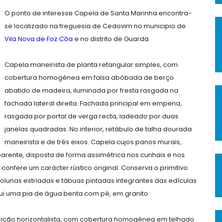
O ponto de interesse Capela de Santa Marinha encontra-
se localizado na freguesia de Cedovim no municipio de
Vila Nova de Foz Côa
e no distrito de Guarda.
Capela maneirista de planta retangular simples, com
cobertura homogénea em falsa abóbada de berço
abatido de madeira, iluminada por fresta rasgada na
fachada lateral direita. Fachada principal em empena,
rasgada por portal de verga recta, ladeado por duas
janelas quadradas. No interior, retábulo de talha dourada
maneirista e de três eixos. Capela cujos panos murais,
arente, disposta de forma assimétrica nos cunhais e nos
e confere um carácter rústico original. Conserva o primitivo
colunas estriadas e tábuas pintadas integrantes das edículas
ssui uma pia de água benta com pé, em granito.
osição horizontalista, com cobertura homogénea em telhado