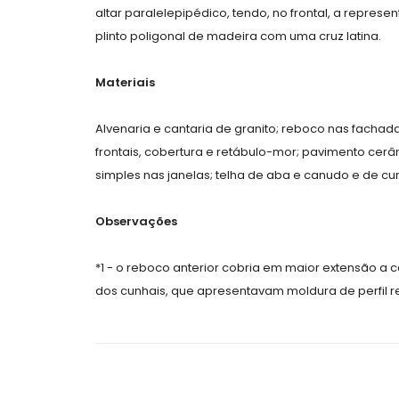
altar paralelepipédico, tendo, no frontal, a repre
plinto poligonal de madeira com uma cruz latina.
Materiais
Alvenaria e cantaria de granito; reboco nas fachada
frontais, cobertura e retábulo-mor; pavimento cerâm
simples nas janelas; telha de aba e canudo e de cu
Observações
*1 - o reboco anterior cobria em maior extensão a 
dos cunhais, que apresentavam moldura de perfil rec