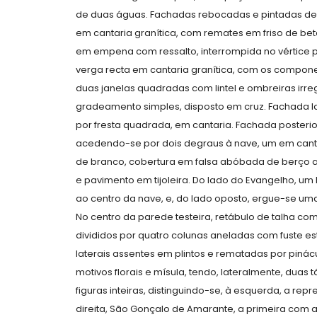
de duas águas. Fachadas rebocadas e pintadas d
em cantaria granítica, com remates em friso de betã
em empena com ressalto, interrompida no vértice pe
verga recta em cantaria granítica, com os componen
duas janelas quadradas com lintel e ombreiras irr
gradeamento simples, disposto em cruz. Fachada la
por fresta quadrada, em cantaria. Fachada posteri
acedendo-se por dois degraus à nave, um em canta
de branco, cobertura em falsa abóbada de berço a
e pavimento em tijoleira. Do lado do Evangelho, u
ao centro da nave, e, do lado oposto, ergue-se um
No centro da parede testeira, retábulo de talha com 
divididos por quatro colunas aneladas com fuste estr
laterais assentes em plintos e rematadas por pinác
motivos florais e mísula, tendo, lateralmente, du
figuras inteiras, distinguindo-se, à esquerda, a r
direita, São Gonçalo de Amarante, a primeira com a 