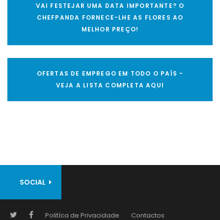
VAI FESTEJAR UMA DATA IMPORTANTE? O
CHEFPANDA FORNECE-LHE AS FLORES AO
MELHOR PREÇO!
OFERTAS DE EMPREGO EM TODO O PAÍS -
VEJA A LISTA COMPLETA AQUI
SOCIAL
Politíca de Privacidade
Contactos