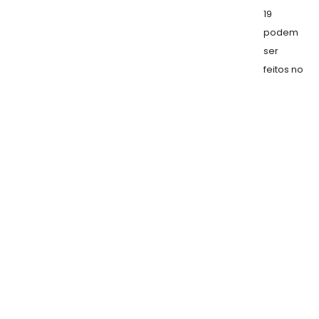
19
podem
ser
feitos no