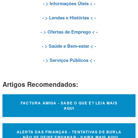
- >
Informações Úteis
< -
- >
Lendas e Histórias
< -
- >
Ofertas de Emprego
< -
- >
Saúde e Bem-estar
< -
- >
Serviços Públicos
< -
Artigos Recomendados:
FACTURA AMIGA - SABE O QUE É? LEIA MAIS
AQUI
ALERTA DAS FINANÇAS - TENTATIVAS DE BURLA
- NÃO SE DEIXE ENGANAR - SAIBA MAIS AQUI