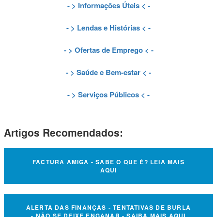
- >
Informações Úteis
< -
- >
Lendas e Histórias
< -
- >
Ofertas de Emprego
< -
- >
Saúde e Bem-estar
< -
- >
Serviços Públicos
< -
Artigos Recomendados:
FACTURA AMIGA - SABE O QUE É? LEIA MAIS
AQUI
ALERTA DAS FINANÇAS - TENTATIVAS DE BURLA
- NÃO SE DEIXE ENGANAR - SAIBA MAIS AQUI