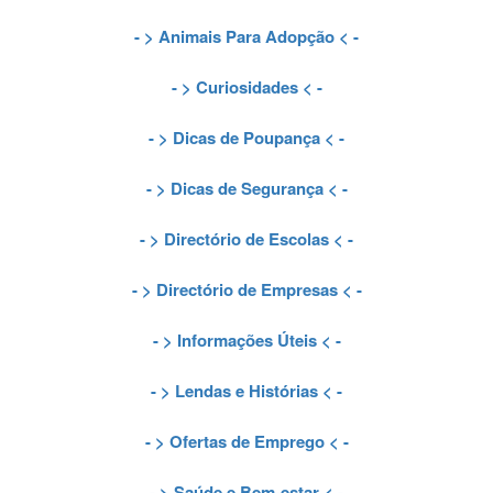
- >
Animais Para Adopção
< -
- >
Curiosidades
< -
- >
Dicas de Poupança
< -
- >
Dicas de Segurança
< -
- >
Directório de Escolas
< -
- >
Directório de Empresas
< -
- >
Informações Úteis
< -
- >
Lendas e Histórias
< -
- >
Ofertas de Emprego
< -
- >
Saúde e Bem-estar
< -