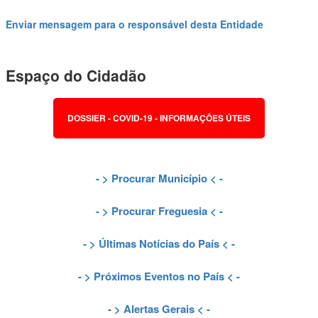
Enviar mensagem para o responsável desta Entidade
Espaço do Cidadão
DOSSIER - COVID-19 - INFORMAÇÕES ÚTEIS
- >
Procurar Município
< -
- >
Procurar Freguesia
< -
- >
Últimas Notícias do País
< -
- >
Próximos Eventos no País
< -
- >
Alertas Gerais
< -